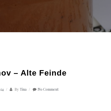
nov – Alte Feinde
By
024
Tina
No Comment