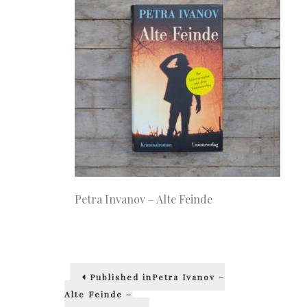
Petra Invanov – Alte Feinde
Beitragsnavigation
Published in
Petra Ivanov –
Alte Feinde –