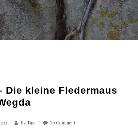
 Die kleine Fledermaus
Wegda
By
2022
Tina
No Comment