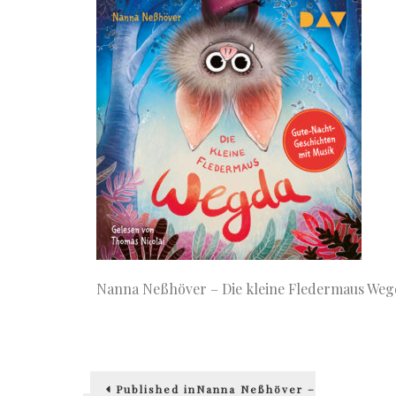
Nanna Neßhöver – Die kleine Fledermaus Weg
Beitragsnavigation
Published in
Nanna Neßhöver –