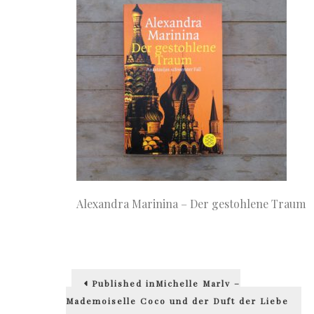
Alexandra Marinina – Der gestohlene Traum
Beitragsnavigation
Published in
Michelle Marly –
Mademoiselle Coco und der Duft der Liebe