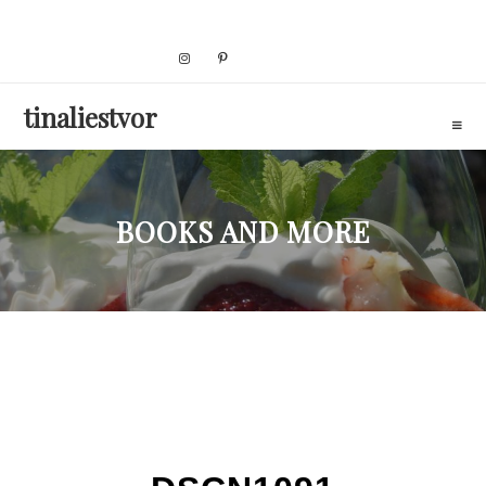
Skip
to
content
tinaliestvor
BOOKS AND MORE