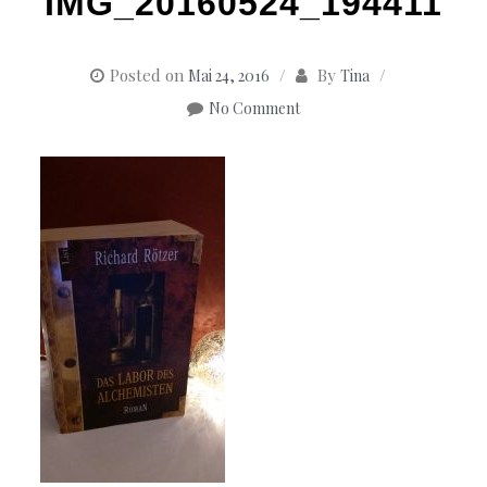
IMG_20160524_194411
Posted on
By
Mai 24, 2016
Tina
No Comment