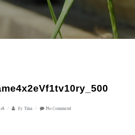
ame4x2eVf1tv10ry_500
By
018
Tina
No Comment