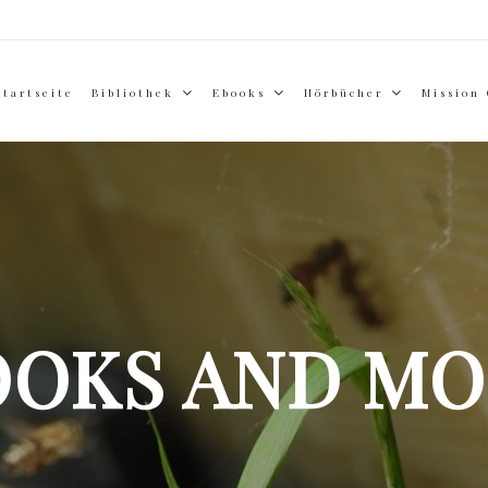
Startseite
Bibliothek
Ebooks
Hörbücher
Mission
OOKS AND MO