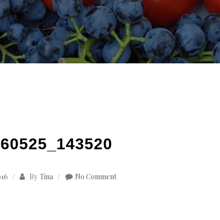
60525_143520
By
016
Tina
No Comment