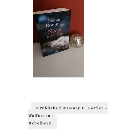
Beitragsnavigation
Published in
Henry D. Rottler –
Wolfsgrau –
Nebelherz