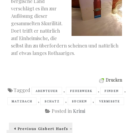
bergische Land
verschlägt es ihn zur
Auflösung dieser
gesammelten Skurilität.
Dort trifft er natürlich
auf Einheimische, die
selbst ihn zu überfordern scheinen und natürlich
auf etwas langes Rothaariges.
Drucken
Tagged
,
,
,
ABENTEUER
FEUERWERK
FINDEN
,
,
,
MATZBACH
SCHATZ
SUCHEN
VERMISSTE
Posted in
Krimi
Beitragsnavigation
Previous
Previous
Gisbert Haefs –
post: