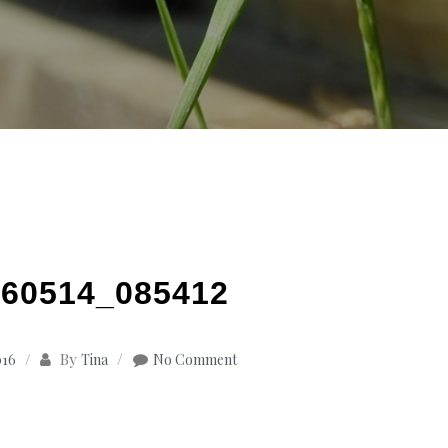
60514_085412
By
016
Tina
No Comment