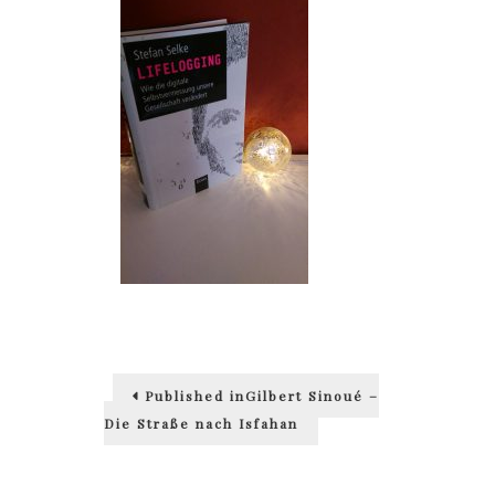
Beitragsnavigation
Published in
Gilbert Sinoué –
Die Straße nach Isfahan