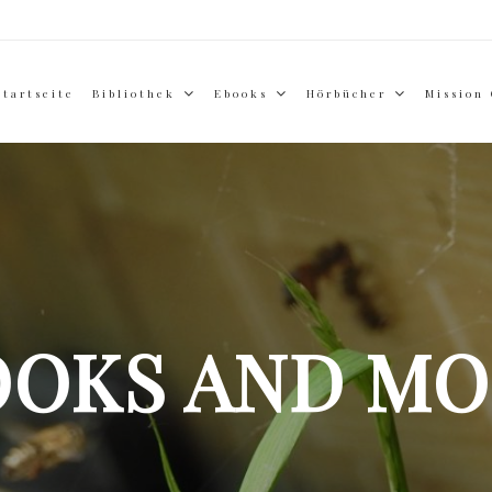
Startseite
Bibliothek
Ebooks
Hörbücher
Mission
OOKS AND MO