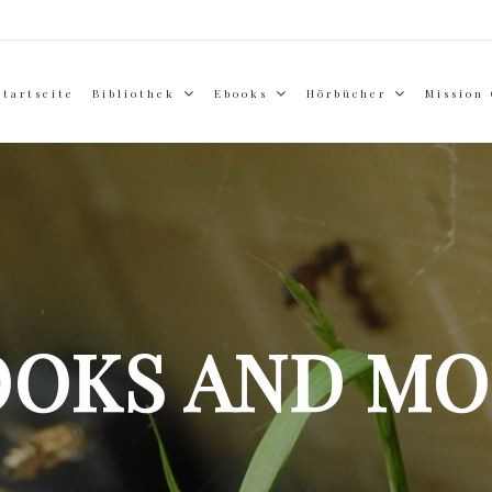
Startseite
Bibliothek
Ebooks
Hörbücher
Mission
OOKS AND MO