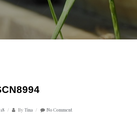
SCN8994
By
018
Tina
No Comment