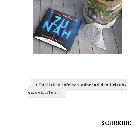
Beitragsnavigation
Published in
frisch während des Urlaubs
eingetroffen…
SCHREIBE