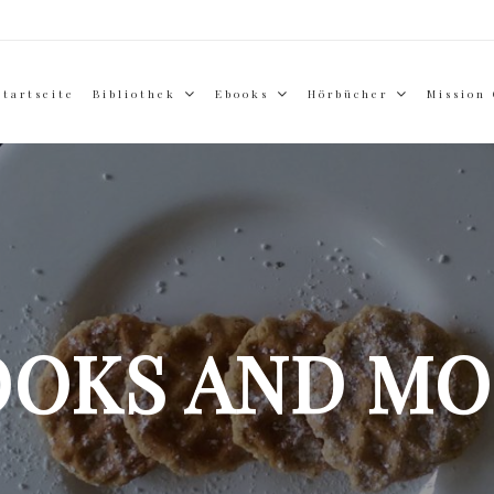
Startseite
Bibliothek
Ebooks
Hörbücher
Mission
OOKS AND MO