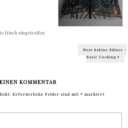
 in
frisch eingetroffen
Next
Next
Sabine Sälzer –
post:
Basic Cooking
 EINEN KOMMENTAR
icht.
Erforderliche Felder sind mit
*
markiert