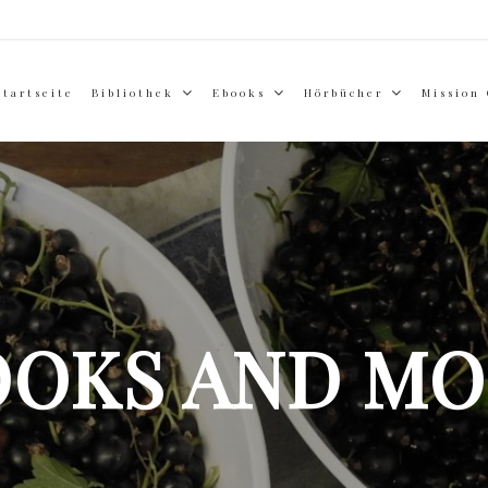
Startseite
Bibliothek
Ebooks
Hörbücher
Mission
OOKS AND MO