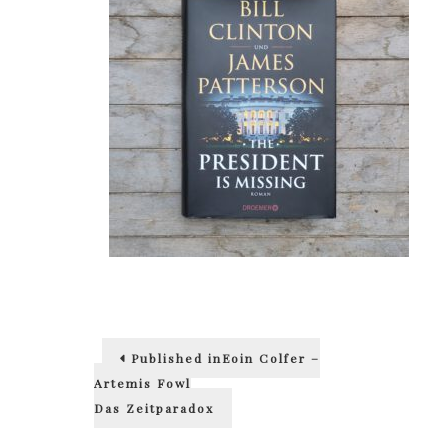
Beitragsnavigation
Published in
Eoin Colfer –
Artemis Fowl
Das Zeitparadox