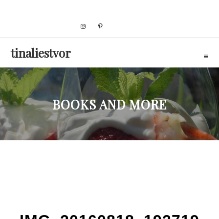
Skip
to
content
tinaliestvor
BOOKS AND MORE