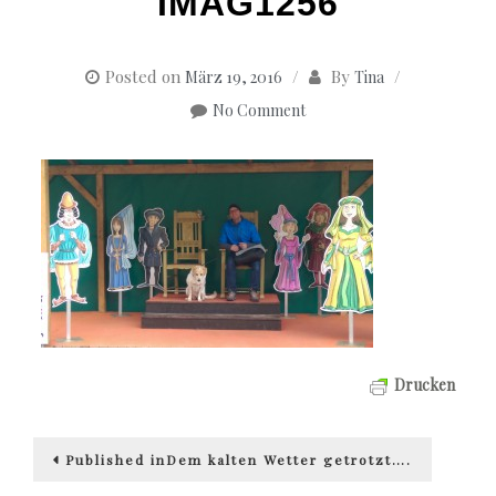
IMAG1256
Posted on
By
März 19, 2016
Tina
No Comment
Drucken
Beitragsnavigation
Published in
Dem kalten Wetter getrotzt….