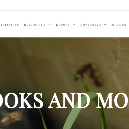
Startseite
Bibliothek
Ebooks
Hörbücher
Mission
OOKS AND MO