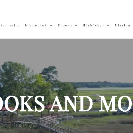
Startseite
Bibliothek
Ebooks
Hörbücher
Mission
OOKS AND MO