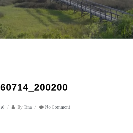
60714_200200
By
016
Tina
No Comment