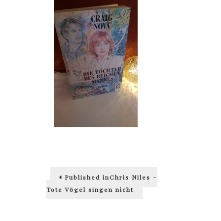
Beitragsnavigation
Published in
Chris Niles –
Tote Vögel singen nicht