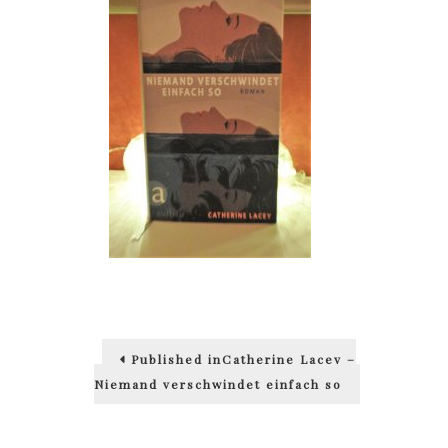
Beitragsnavigation
Published in
Catherine Lacey –
Niemand verschwindet einfach so