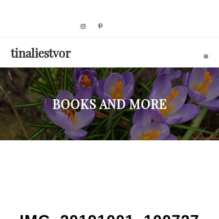
Skip
to
content
tinaliestvor
BOOKS AND MORE