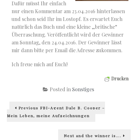
Dafür müsst Ihr einfach
nur einen Kommentar am 23.04.2016 hinterlassen
und schon seid Ihr im Lostopf. Es erwartet Euch
natürlich das Buch und eine kleine „britische“
Überraschung. Veröffentlicht wird der Gewinner
am Sonntag, den 24.04.2016. Der Gewinner lässt
mir dann bitte per Email die Adresse zukommen.
Ich freue mich auf Euch!
Drucken
Posted in
Sonstiges
Beitragsnavigation
Previous
Previous
FBI-Agent Dale B. Cooper –
post:
Mein Leben, meine Aufzeichnungen
Next
Next
and the winner is….
post: