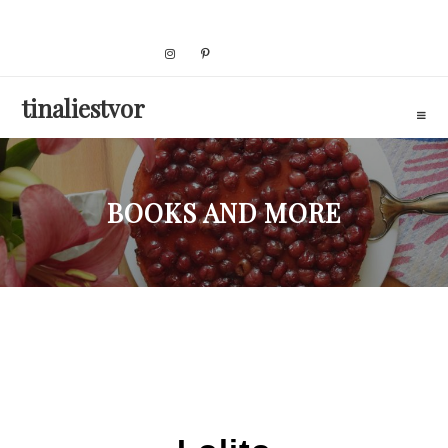
Skip
to
content
tinaliestvor
BOOKS AND MORE