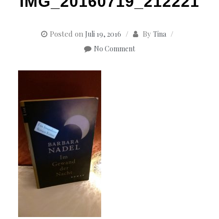
IMG_20160719_212221
Posted on
By
Juli 19, 2016
Tina
No Comment