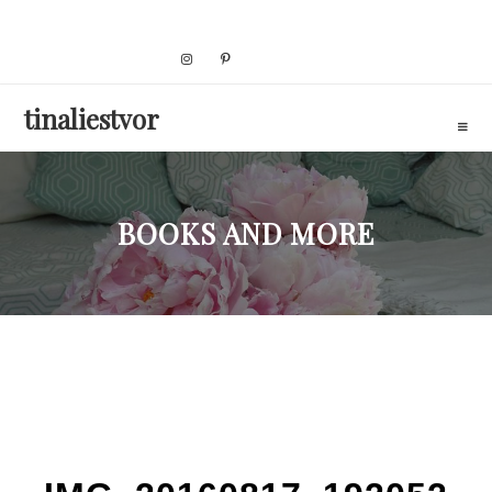
Skip
to
content
tinaliestvor
BOOKS AND MORE