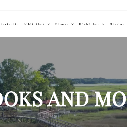
Startseite
Bibliothek
Ebooks
Hörbücher
Mission
OOKS AND MO