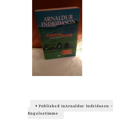
Beitragsnavigation
Published in
Arnaldur Indridason –
Engelsstimme