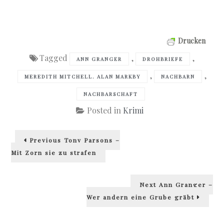
Drucken
Tagged
,
,
ANN GRANGER
DROHBRIEFE
,
,
MEREDITH MITCHELL. ALAN MARKBY
NACHBARN
NACHBARSCHAFT
Posted in
Krimi
Beitragsnavigation
Previous
Previous
Tony Parsons –
post:
Mit Zorn sie zu strafen
Next
Next
Ann Granger –
post:
Wer andern eine Grube gräbt