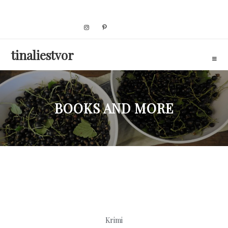
Skip
to
content
tinaliestvor
BOOKS AND MORE
Krimi