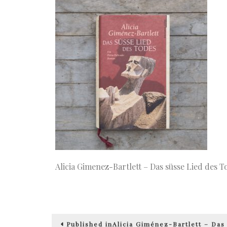
Alicia Gimenez-Bartlett – Das süsse Lied des T
Beitragsnavigation
Published in
Alicia Giménez-Bartlett – Das