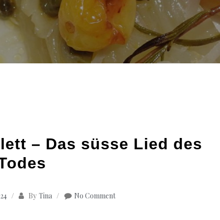
lett – Das süsse Lied des
Todes
By
024
Tina
No Comment