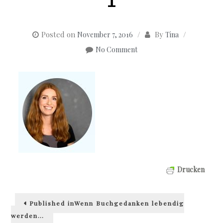
1
Posted on
By
November 7, 2016
Tina
No Comment
Drucken
Beitragsnavigation
Published in
Wenn Buchgedanken lebendig
werden…