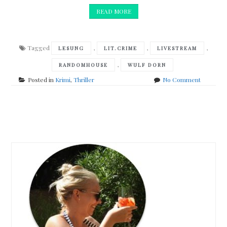
READ MORE
Tagged
,
,
,
LESUNG
LIT.CRIME
LIVESTREAM
,
RANDOMHOUSE
WULF DORN
on
Posted in
Krimi
,
Thriller
No Comment
Willkom
beim
Online-
Posts
Krimi-
Festival
navigation
lit.Crime
Wulf
Dorn