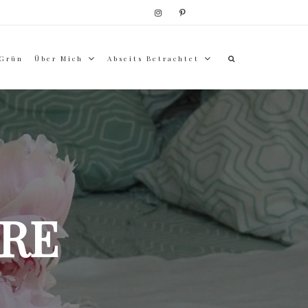
 Grün
Über Mich
Abseits Betrachtet
RE