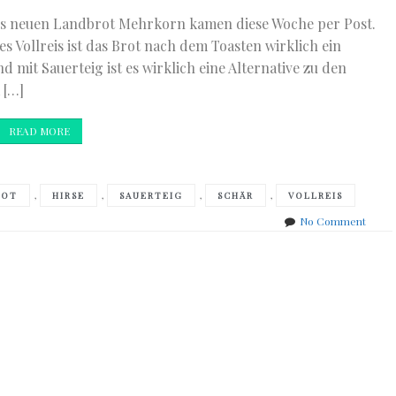
des neuen Landbrot Mehrkorn kamen diese Woche per Post.
 Vollreis ist das Brot nach dem Toasten wirklich ein
 mit Sauerteig ist es wirklich eine Alternative zu den
 […]
READ MORE
,
,
,
,
ROT
HIRSE
SAUERTEIG
SCHÄR
VOLLREIS
on
No Comment
mhm
lecker