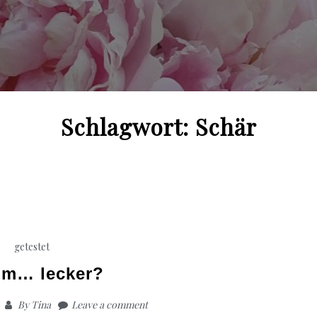
Schlagwort:
Schär
getestet
m… lecker?
By
Tina
Leave a comment