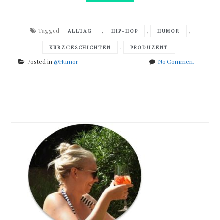
Tagged
,
,
,
ALLTAG
HIP-HOP
HUMOR
,
KURZGESCHICHTEN
PRODUZENT
on
Posted in
@Humor
No Comment
Christian
Pokerbea
Huber
Posts
–
Fruchtfl
navigation