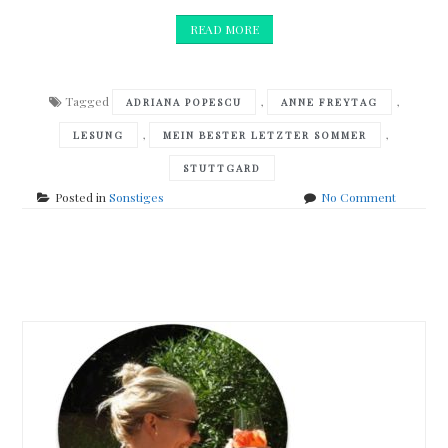
READ MORE
Tagged
,
,
ADRIANA POPESCU
ANNE FREYTAG
,
,
LESUNG
MEIN BESTER LETZTER SOMMER
STUTTGARD
on
Posted in
Sonstiges
No Comment
„Mein
bester
letzter
Posts
Sommer“
Lesung
navigation
in
Stuttgar