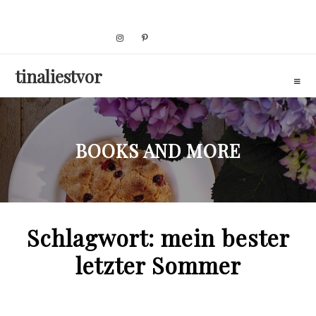
Skip
to
content
tinaliestvor
BOOKS AND MORE
Schlagwort:
mein bester
letzter Sommer