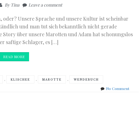
By
Tina
Leave a comment
, oder? Unsere Sprache und unsere Kultur ist scheinbar
tändlich und man tut sich bekanntlich nicht gerade
tige Story über unsere Marotten und Adam hat schonungslos
r saftige Schlager, es […]
READ MORE
,
,
,
KLISCHEE
MAROTTE
WENDEBUCH
on
No Comment
Adam
Fletch
–
Make
me
Germ