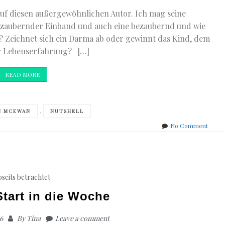
uf diesen außergewöhnlichen Autor. Ich mag seine
 bezaubernder Einband und auch eine bezaubernd und wie
? Zeichnet sich ein Darma ab oder gewinnt das Kind, dem
r Lebenserfahrung? […]
READ MORE
,
N MCEWAN
NUTSHELL
on
No Comment
frisch
einget
bseits betrachtet
Start in die Woche
6
By
Tina
Leave a comment