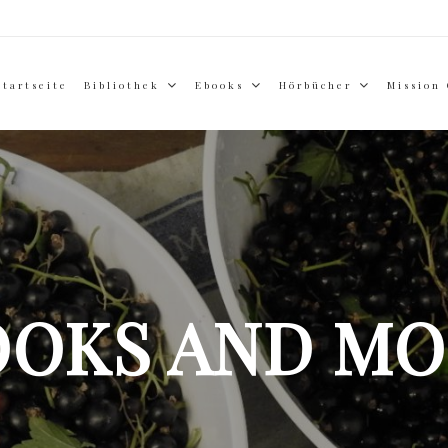
Startseite
Bibliothek
Ebooks
Hörbücher
Mission
OOKS AND MO