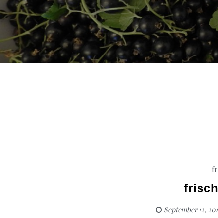
fr
frisc
September 12, 201