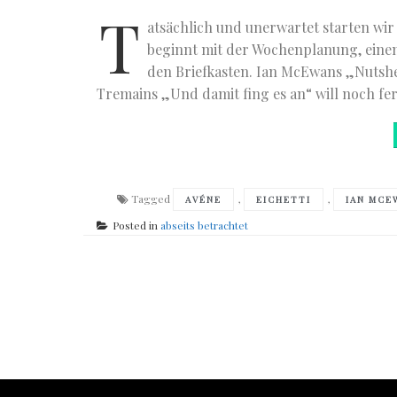
T
atsächlich und unerwartet starten wir 
beginnt mit der Wochenplanung, einem
den Briefkasten. Ian McEwans „Nutshel
Tremains „Und damit fing es an“ will noch fer
Tagged
,
,
AVÉNE
EICHETTI
IAN MCE
Posted in
abseits betrachtet
Posts
navigation