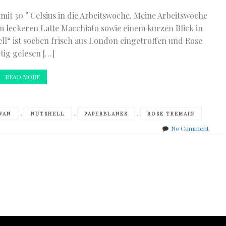
mit 30 ° Celsius in die Arbeitswoche. Meine Arbeitswoche
 leckeren Latte Macchiato sowie einem kurzen Blick in
l“ ist soeben frisch aus London eingetroffen und Rose
tig gelesen […]
READ MORE
,
,
,
WAN
NUTSHELL
PAPERBLANKS
ROSE TREMAIN
on
No Comment
ein
guter
Start
in
die
Woch