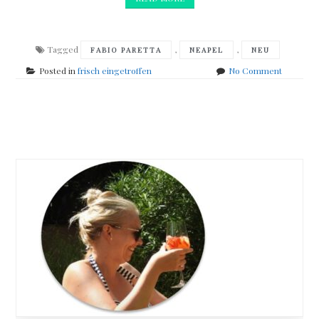
Tagged
,
,
FABIO PARETTA
NEAPEL
NEU
on
Posted in
frisch eingetroffen
No Comment
frisch
eingetro
Posts
navigation