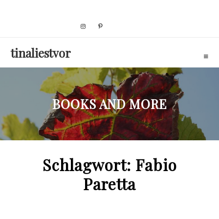
Skip
to
content
tinaliestvor
BOOKS AND MORE
Schlagwort:
Fabio
Paretta