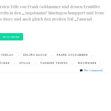
 ersten Teile von Frank Goldammer und dessen Ermittler
 bereits in den „Angstmann“ hineingeschnuppert und freue
e Story und auch gleich den zweiten Teil „Tausend
READ MORE
,
,
,
-VERLAG
ERLING KAGGE
FRANK GOLDAMMER
,
,
,
ÜCHER
STILLE
TAUSEND TEUFEL
WEGWEISER
on
No Comment
frisch
einge