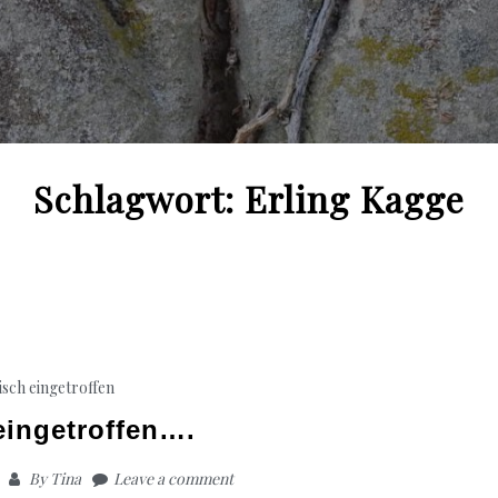
Schlagwort:
Erling Kagge
isch eingetroffen
 eingetroffen….
By
Tina
Leave a comment