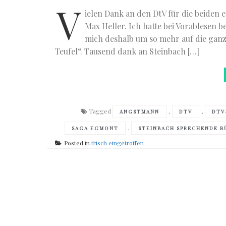
V
ielen Dank an den DtV für die beiden
Max Heller. Ich hatte bei Vorablesen
mich deshalb um so mehr auf die ganz
Teufel“. Tausend dank an Steinbach […]
Tagged
,
,
ANGSTMANN
DTV
DTV
,
SAGA EGMONT
STEINBACH SPRECHENDE B
Posted in
frisch eingetroffen
Posts
navigation