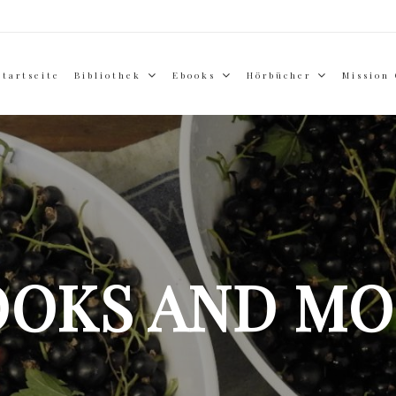
Startseite
Bibliothek
Ebooks
Hörbücher
Mission
OOKS AND MO