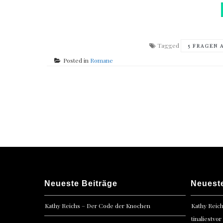
Tagged
5 FRAGEN 
Posted in
Romane
Posts
navigation
Neueste Beiträge
Neuest
Kathy Reichs – Der Code der Knochen
Kathy Reic
tinaliestvor