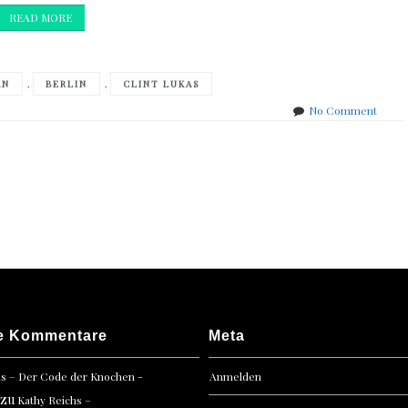
READ MORE
,
,
AN
BERLIN
CLINT LUKAS
on
No Comment
5
Frage
an
Clint
Lukas
e Kommentare
Meta
hs – Der Code der Knochen -
Anmelden
zu
Kathy Reichs –