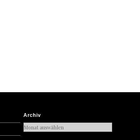
n
Archiv
Archiv