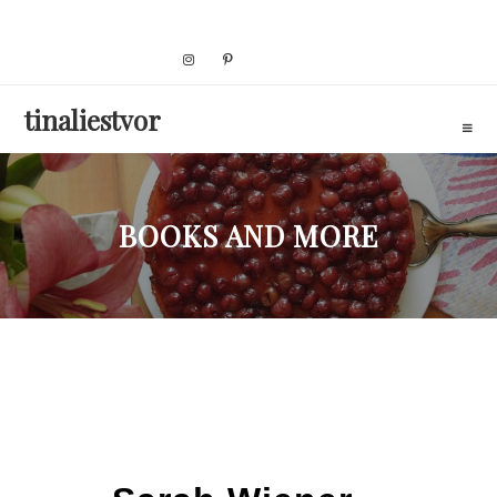
Skip
to
content
tinaliestvor
BOOKS AND MORE