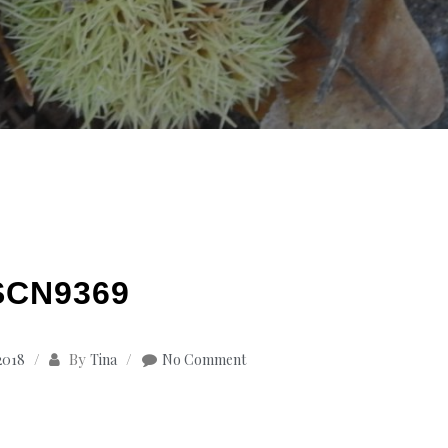
SCN9369
By
2018
Tina
No Comment