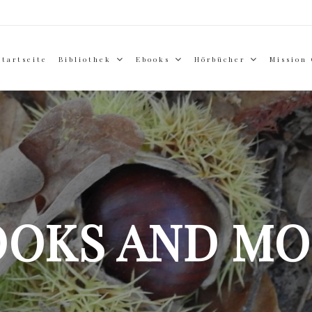
Startseite
Bibliothek
Ebooks
Hörbücher
Mission
OOKS AND MO