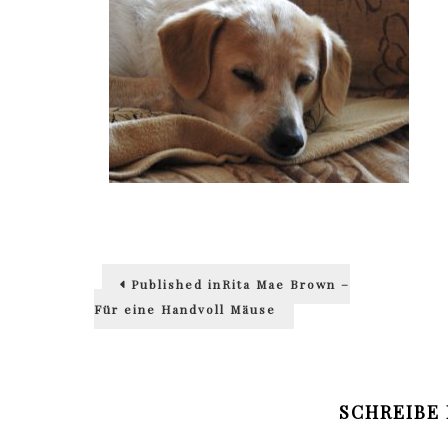
Beitragsnavigation
Published in
Rita Mae Brown –
Für eine Handvoll Mäuse
SCHREIBE