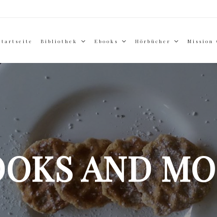
Startseite
Bibliothek
Ebooks
Hörbücher
Mission
OOKS AND MO