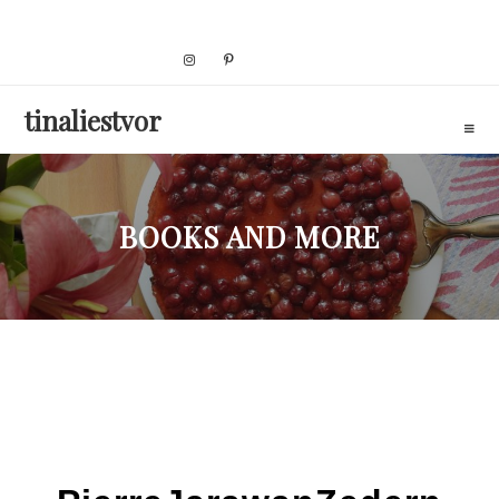
Skip
to
content
tinaliestvor
BOOKS AND MORE