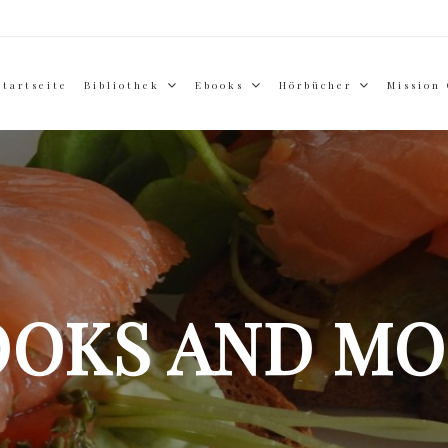
Startseite
Bibliothek
Ebooks
Hörbücher
Mission
OOKS AND MO