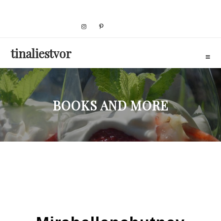
Skip
to
content
tinaliestvor
BOOKS AND MORE