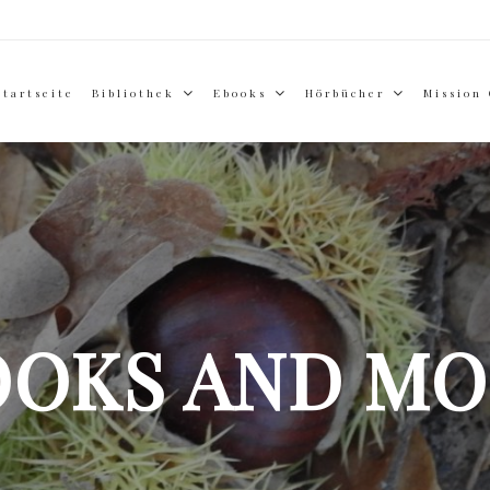
Startseite
Bibliothek
Ebooks
Hörbücher
Mission
OOKS AND MO