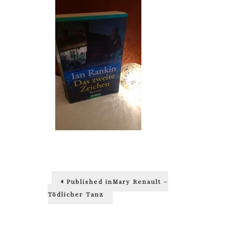
Beitragsnavigation
Published in
Mary Renault –
Tödlicher Tanz