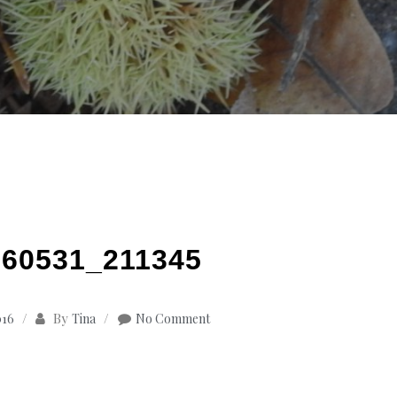
60531_211345
By
016
Tina
No Comment