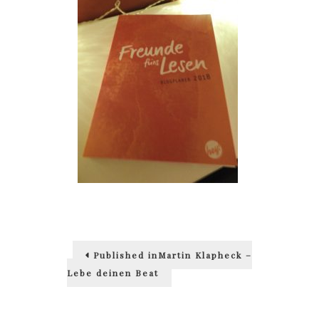
Beitragsnavigation
Published in
Martin Klapheck –
Lebe deinen Beat