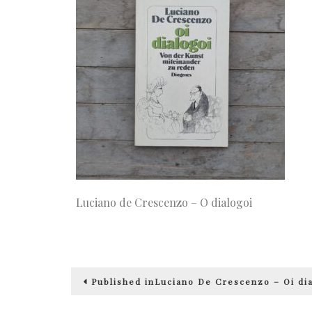
Luciano de Crescenzo – O dialogoi
Beitragsnavigation
Published in
Luciano De Crescenzo – Oi di