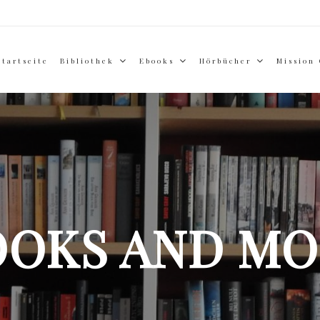
Startseite
Bibliothek
Ebooks
Hörbücher
Mission
OOKS AND MO