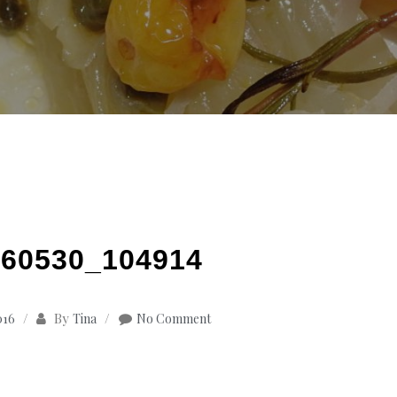
60530_104914
By
016
Tina
No Comment