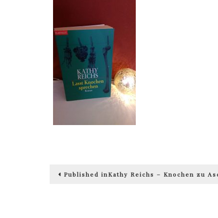
Beitragsnavigation
Published in
Kathy Reichs – Knochen zu As