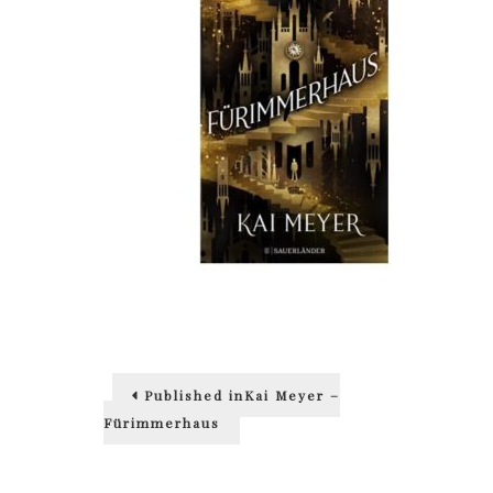
Beitragsnavigation
Published in
Kai Meyer –
Fürimmerhaus