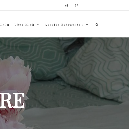
 Grün
Über Mich
Abseits Betrachtet
RE