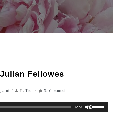
Julian Fellowes
By
, 2016
Tina
No Comment
Pfeiltasten
00:00
Hoch/Runte