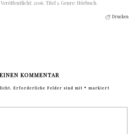
Veröffentlicht: 2016. Titel 1. Genre: Hörbuch.
benutzen,
um
Drucken
die
Lautstärke
zu
regeln.
 EINEN KOMMENTAR
icht.
Erforderliche Felder sind mit
*
markiert