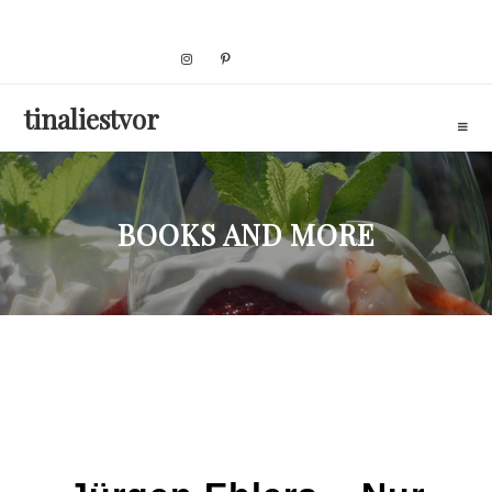
Skip
to
content
tinaliestvor
BOOKS AND MORE