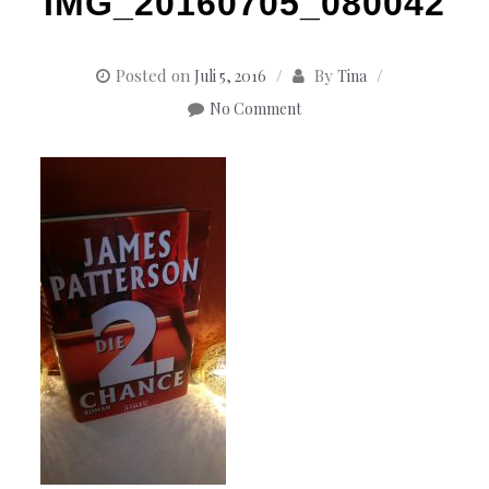
IMG_20160705_080042
Posted on
By
Juli 5, 2016
Tina
No Comment