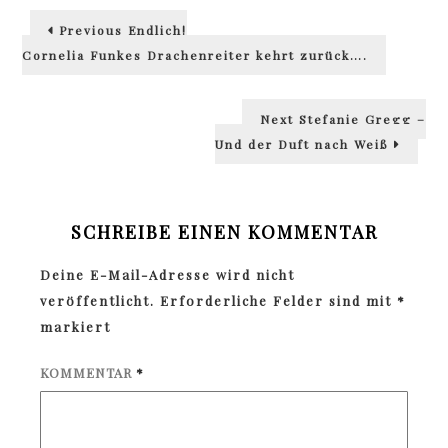
Beitragsnavigation
Previous
Previous
Endlich!
post:
Cornelia Funkes Drachenreiter kehrt zurück….
Next
Next
Stefanie Gregg –
post:
Und der Duft nach Weiß
SCHREIBE EINEN KOMMENTAR
Deine E-Mail-Adresse wird nicht
veröffentlicht.
Erforderliche Felder sind mit
*
markiert
KOMMENTAR
*